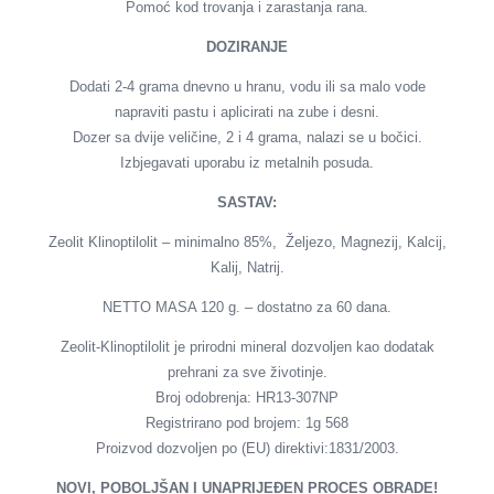
Pomoć kod trovanja i zarastanja rana.
DOZIRANJE
Dodati 2-4 grama dnevno u hranu, vodu ili sa malo vode
napraviti pastu i aplicirati na zube i desni.
Dozer sa dvije veličine, 2 i 4 grama, nalazi se u bočici.
Izbjegavati uporabu iz metalnih posuda.
SASTAV:
Zeolit Klinoptilolit – minimalno 85%, Željezo, Magnezij, Kalcij,
Kalij, Natrij.
NETTO MASA 120 g. – dostatno za 60 dana.
Zeolit-Klinoptilolit je prirodni mineral dozvoljen kao dodatak
prehrani za sve životinje.
Broj odobrenja: HR13-307NP
Registrirano pod brojem: 1g 568
Proizvod dozvoljen po (EU) direktivi:1831/2003.
NOVI, POBOLJŠAN I UNAPRIJEĐEN PROCES OBRADE!