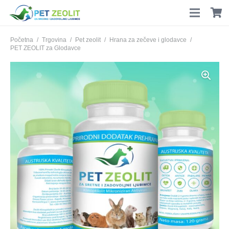
Početna
/
Trgovina
/
Pet zeolit
/
Hrana za zečeve i glodavce
/
PET ZEOLIT za Glodavce