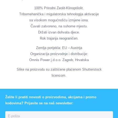
100% Prirodni Zeolit-Klinoptilolit.
Tribomehanička i migulatorska tehnologija aktivacije
sa visokom mogućnošću izmjene iona.
Čuvati zatvoreno, na suhome mjestu.
Držati izvan dohvata djece.
Rok trajanja neograničen.
Zemlja porijekla: EU – Austrija
Organizacija proizvodnje i distribucije:
Omnis Power j.d.o.o. Zagreb, Hrvatska
Slike na proizvodu su zaštićene plaćenom Shutterstock
licencom.
Želite li pratiti novosti o proizvodima, akcijama i promo
kodovima? Prijavite se na naš newsletter: