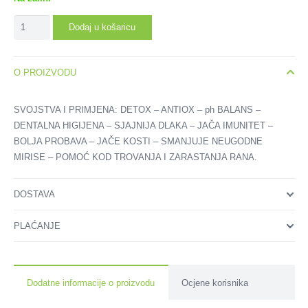
je:
20.00 €.
PET
25.00 €.
Dodaj u košaricu
ZEOLIT
za
Glodavce
O PROIZVODU
količina
SVOJSTVA I PRIMJENA: DETOX – ANTIOX – ph BALANS –
DENTALNA HIGIJENA – SJAJNIJA DLAKA – JAČA IMUNITET –
BOLJA PROBAVA – JAČE KOSTI – SMANJUJE NEUGODNE
MIRISE – POMOĆ KOD TROVANJA I ZARASTANJA RANA.
DOSTAVA
PLAĆANJE
Dodatne informacije o proizvodu
Ocjene korisnika