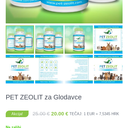
PET ZEOLIT za Glodavce
Izvorna
Trenutna
25.00
€
20.00
€
Akcija!
TEČAJ: 1 EUR = 7,5345 HRK
cijena
cijena
bila
je:
Na zalihi